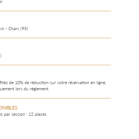
er
xin - Chars (95)
)
itez de 10% de réduction sur votre réservation en ligne,
uement lors du règlement.
ONIBLES
s par session : 12 places