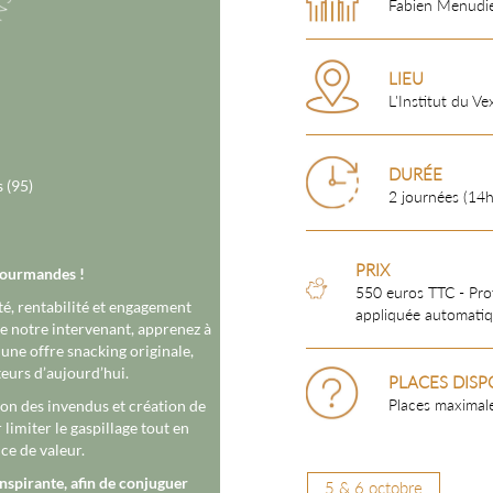
Fabien Menudi
LIEU
L'Institut du Ve
DURÉE
s (95)
2 journées (14h
PRIX
gourmandes !
550 euros TTC - Prof
té, rentabilité et engagement
appliquée automatiq
de notre intervenant, apprenez à
une offre snacking originale,
urs d’aujourd’hui.
PLACES DISP
Places maximale
ion des invendus et création de
limiter le gaspillage tout en
ce de valeur.
nspirante, afin de conjuguer
5 & 6 octobre
