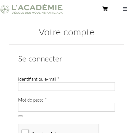
Passer
au
Togg
contenu
Navi
Toutes nos formations
Votre compte
Une École Pratique – Académie des Moulins
Consultez nos recettes
Se connecter
Nous contacter
Obligatoire
Identifiant ou e-mail
*
Mon Compte
Rechercher:
Obligatoire
Mot de passe
*