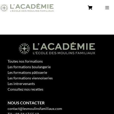
Passer
au
Togg
contenu
Navi
Toutes nos formations
Une École Pratique – Académie des Moulins
Consultez nos recettes
Nous contacter
Toutes nos formations
Les formations boulangerie
Mon Compte
Les formations pâtisserie
Les formations viennoiseries
Rechercher:
Les intrervenants
Consultez nos recettes
NOUS CONTACTER
contact@lesmoulinsfamiliaux.com