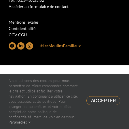
Tél. : 01.34.67.55.62
Accéder au formulaire de contact
Mentions légales
Confidentialité
CGV CGU
#LesMoulinsFamiliaux
Nous utilisons des cookies pour nous
permettre de mieux comprendre comment
le site est utilisé et faciliter votre
navigation. En continuant à utiliser ce site,
ACCEPTER
vous acceptez cette politique. Pour
changer les paramètres et voir le détail
complet de notre politique de
confidentialité, merci de voir en dessous.
Paramètres