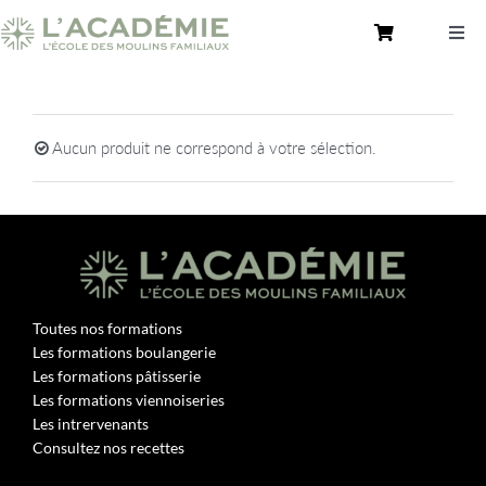
Passer
au
Togg
contenu
Navi
Toutes nos formations
Aucun produit ne correspond à votre sélection.
Une École Pratique – Académie des Moulins
Consultez nos recettes
Nous contacter
Mon Compte
Toutes nos formations
Les formations boulangerie
Rechercher:
Les formations pâtisserie
Les formations viennoiseries
Les intrervenants
Consultez nos recettes