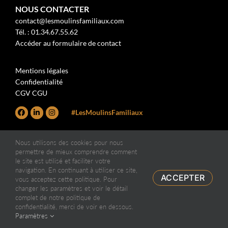
NOUS CONTACTER
contact@lesmoulinsfamiliaux.com
Tél. : 01.34.67.55.62
Accéder au formulaire de contact
Mentions légales
Confidentialité
CGV CGU
#LesMoulinsFamiliaux
Nous utilisons des cookies pour nous
permettre de mieux comprendre comment
le site est utilisé et faciliter votre
navigation. En continuant à utiliser ce site,
ACCEPTER
vous acceptez cette politique. Pour
changer les paramètres et voir le détail
complet de notre politique de
confidentialité, merci de voir en dessous.
Paramètres