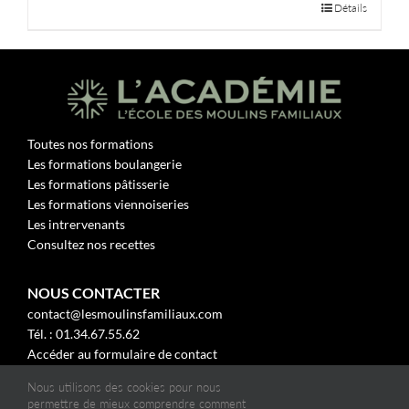
Détails
Toutes nos formations
Les formations boulangerie
Les formations pâtisserie
Les formations viennoiseries
Les intrervenants
Consultez nos recettes
NOUS CONTACTER
contact@lesmoulinsfamiliaux.com
Tél. : 01.34.67.55.62
Accéder au formulaire de contact
Nous utilisons des cookies pour nous
Mentions légales
permettre de mieux comprendre comment