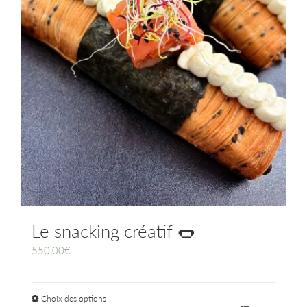
Le snacking créatif 🌭
550,00
€
Choix des options