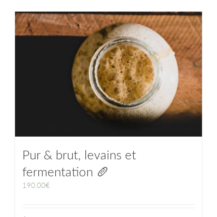
Pur & brut, levains et
fermentation 🥖
190,00
€